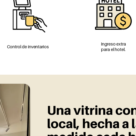
Ingreso extra
Control de inventarios
para
el hotel.
Una vitrina co
local, hecha a 