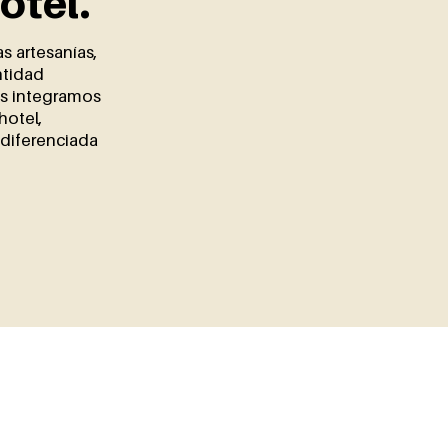
otel.
s artesanías,
ntidad
os integramos
hotel,
 diferenciada