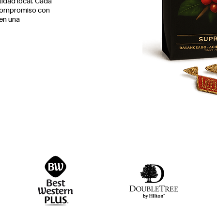
tidad local. Cada
l compromiso con
 en una