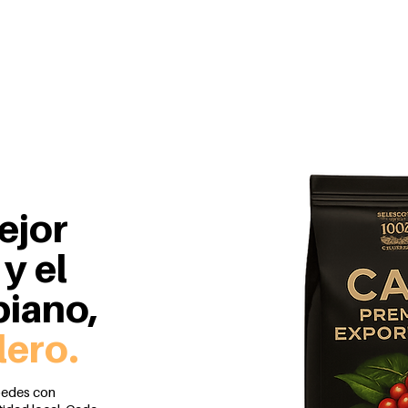
Nosotros
ejor
 y el
iano,
lero.
pedes con